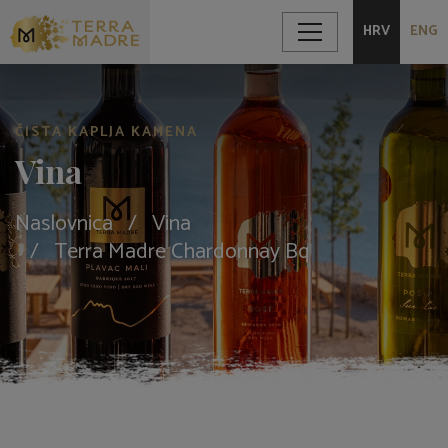
HRV
ENG
ČISTA KAPLJA KAMENA
Vina
Naslovnica
Vina
Terra Madre Chardonnay Bq