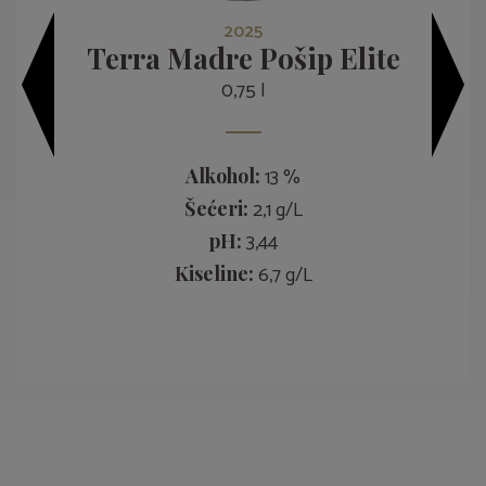
2025
Terra Madre Pošip Elite
0,75 l
13 %
Alkohol:
2,1 g/L
Šećeri:
3,44
pH:
6,7 g/L
Kiseline: