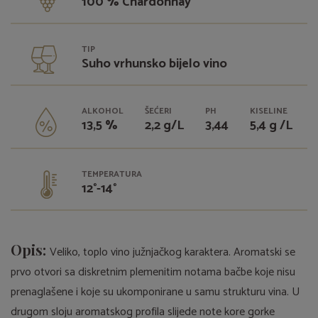
100 % Chardonnay
TIP
Suho vrhunsko bijelo vino
ALKOHOL
ŠEĆERI
PH
KISELINE
13,5 %
2,2 g/L
3,44
5,4 g /L
TEMPERATURA
12°-14°
Opis:
Veliko, toplo vino južnjačkog karaktera. Aromatski se
prvo otvori sa diskretnim plemenitim notama bačbe koje nisu
prenaglašene i koje su ukomponirane u samu strukturu vina. U
drugom sloju aromatskog profila slijede note kore gorke