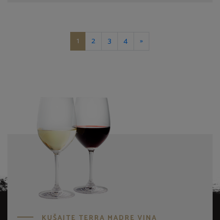
1
2
3
4
»
KUŠAJTE TERRA MADRE VINA