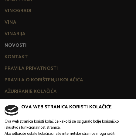
VINOGRADI
VINA
VINARIJA
NOVOSTI
KONTAKT
PRAVILA PRIVATNOSTI
PRAVILA O KORIŠTENJU KOLAČIĆA
AŽURIRANJE KOLAČIĆA
OVA WEB STRANICA KORISTI KOLAČIĆE
Ova web stranica koristi kolačiće kako bi se osiguralo bolje korisničko
iskustvo i funkcionalnost stranica.
Ako odbacite ostale kolačiće, naše internetske stranice mogu raditi
Sva prava pridržana © 2020 Vina Terra Madre