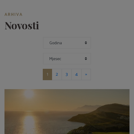
ARHIVA
Novosti
Godina:
Mjesec
1
2
3
4
»